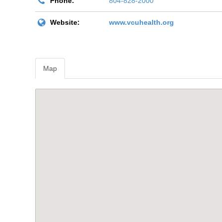
Phone:
804-828-2000
Website:
www.vcuhealth.org
Map