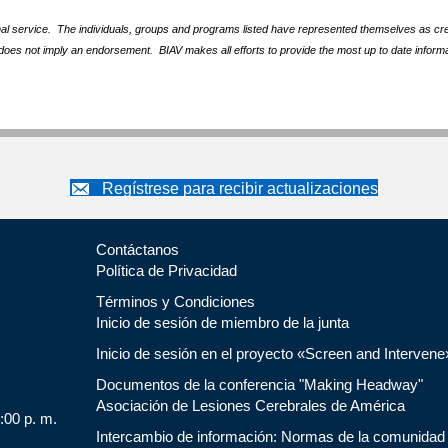
nal service. The individuals, groups and programs listed have represented themselves as crede
does not imply an endorsement. BIAV makes all efforts to provide the most up to date informa
Regístrese para recibir actualizaciones
Contáctanos
Política de Privacidad
Términos y Condiciones
Inicio de sesión de miembro de la junta
Inicio de sesión en el proyecto «Screen and Intervene
Documentos de la conferencia "Making Headway"
Asociación de Lesiones Cerebrales de América
5:00 p. m.
Intercambio de información: Normas de la comunidad