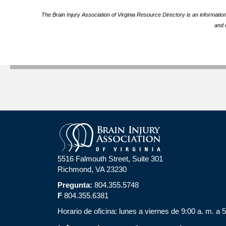
The Brain Injury Association of Virginia Resource Directory is an informatio
and 
5516 Falmouth Street, Suite 301
Richmond, VA 23230
Pregunta:
804.355.5748
F
804.355.6381
Horario de oficina: lunes a viernes de 9:00 a. m. a 