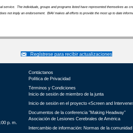
nal service. The individuals, groups and programs listed have represented themselves as crede
does not imply an endorsement. BIAV makes all efforts to provide the most up to date informa
Regístrese para recibir actualizaciones
Contáctanos
Política de Privacidad
Términos y Condiciones
Inicio de sesión de miembro de la junta
Inicio de sesión en el proyecto «Screen and Intervene
Documentos de la conferencia "Making Headway"
Asociación de Lesiones Cerebrales de América
5:00 p. m.
Intercambio de información: Normas de la comunidad