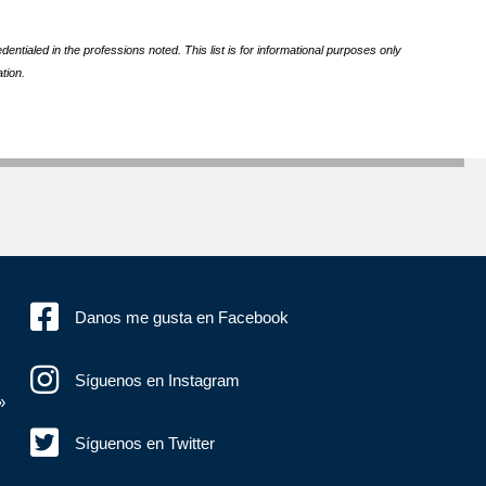
ntialed in the professions noted. This list is for informational purposes only
tion.
Danos me gusta en Facebook
Síguenos en Instagram
»
Síguenos en Twitter