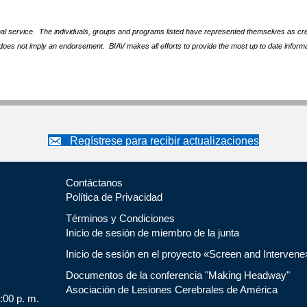
nal service. The individuals, groups and programs listed have represented themselves as crede
does not imply an endorsement. BIAV makes all efforts to provide the most up to date informa
Regístrese para recibir actualizaciones
Contáctanos
Política de Privacidad
Términos y Condiciones
Inicio de sesión de miembro de la junta
Inicio de sesión en el proyecto «Screen and Intervene
Documentos de la conferencia "Making Headway"
Asociación de Lesiones Cerebrales de América
5:00 p. m.