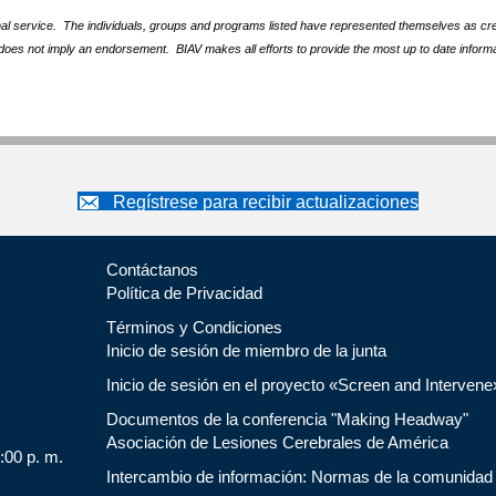
nal service. The individuals, groups and programs listed have represented themselves as crede
does not imply an endorsement. BIAV makes all efforts to provide the most up to date informa
Regístrese para recibir actualizaciones
Contáctanos
Política de Privacidad
Términos y Condiciones
Inicio de sesión de miembro de la junta
Inicio de sesión en el proyecto «Screen and Intervene
Documentos de la conferencia "Making Headway"
Asociación de Lesiones Cerebrales de América
5:00 p. m.
Intercambio de información: Normas de la comunidad