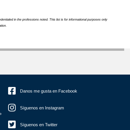
ntialed in the professions noted. This list is for informational purposes only
tion.
Danos me gusta en Facebook
Síguenos en Instagram
»
Síguenos en Twitter