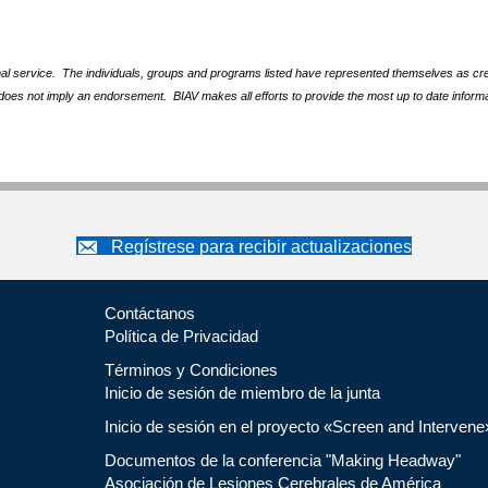
nal service. The individuals, groups and programs listed have represented themselves as crede
does not imply an endorsement. BIAV makes all efforts to provide the most up to date informa
Regístrese para recibir actualizaciones
Contáctanos
Política de Privacidad
Términos y Condiciones
Inicio de sesión de miembro de la junta
Inicio de sesión en el proyecto «Screen and Intervene
Documentos de la conferencia "Making Headway"
Asociación de Lesiones Cerebrales de América