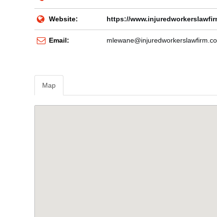
Website:
https://www.injuredworkerslawfi
Email:
mlewane@injuredworkerslawfirm.c
Map