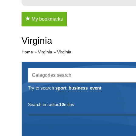
My bookmarks
Virginia
Home
»
Virginia
»
Virginia
Try to search
sport
business
event
Search in radius
10
miles