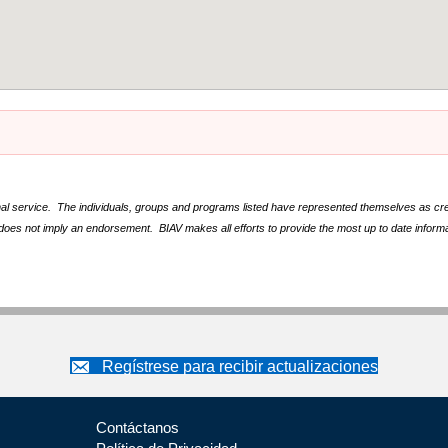
nal service. The individuals, groups and programs listed have represented themselves as crede
does not imply an endorsement. BIAV makes all efforts to provide the most up to date informa
Regístrese para recibir actualizaciones
Contáctanos