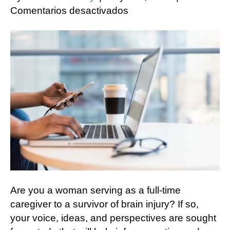
en
Comentarios desactivados
Researchers
Seeking
Women
Caregivers
to
Participate
in
Virtual
Interviews
Are you a woman serving as a full-time
caregiver to a survivor of brain injury? If so,
your voice, ideas, and perspectives are sought