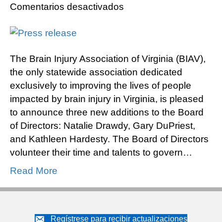
en
Comentarios desactivados
Brain
Injury
Association
The Brain Injury Association of Virginia (BIAV),
of
the only statewide association dedicated
Virginia
exclusively to improving the lives of people
Welcomes
impacted by brain injury in Virginia, is pleased
New
to announce three new additions to the Board
Members
of Directors: Natalie Drawdy, Gary DuPriest,
to
and Kathleen Hardesty. The Board of Directors
Board
volunteer their time and talents to govern…
of
Directors
Read More
Regístrese para recibir actualizaciones