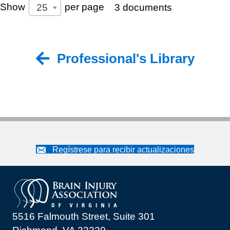
Show
per page
25
3 documents
Professional's Library
Back to Professional's Library
Regístrese para recibir actualizaciones
5516 Falmouth Street, Suite 301