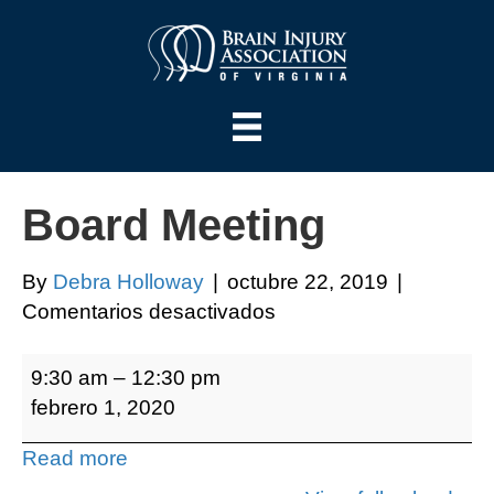
Board Meeting
By
Debra Holloway
|
octubre 22, 2019
|
en
Comentarios desactivados
Board
Board
Meeting
9:30 am
–
12:30 pm
Meeting
febrero 1, 2020
Read more