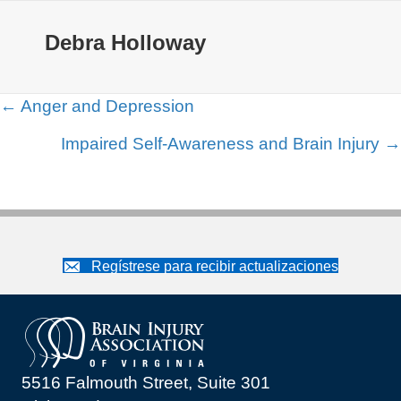
Debra Holloway
Navegación
← Anger and Depression
de
Impaired Self-Awareness and Brain Injury →
entradas
Regístrese para recibir actualizaciones
5516 Falmouth Street, Suite 301