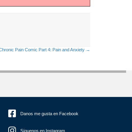
Chronic Pain Comic Part 4: Pain and Anxiety →
Danos me gusta en Facebook
Síguenos en Instagram