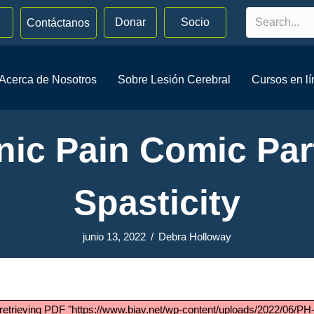
Donar
Socio
Contáctanos
Acerca de Nosotros
Sobre Lesión Cerebral
Cursos en l
nic Pain Comic Par
Spasticity
junio 13, 2022
/
Debra Holloway
retrieving PDF "https://www.biav.net/wp-content/uploads/2022/06/