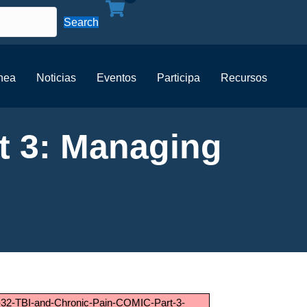
Search
ínea
Noticias
Eventos
Participa
Recursos
t 3: Managing
PH-32-TBI-and-Chronic-Pain-COMIC-Part-3-