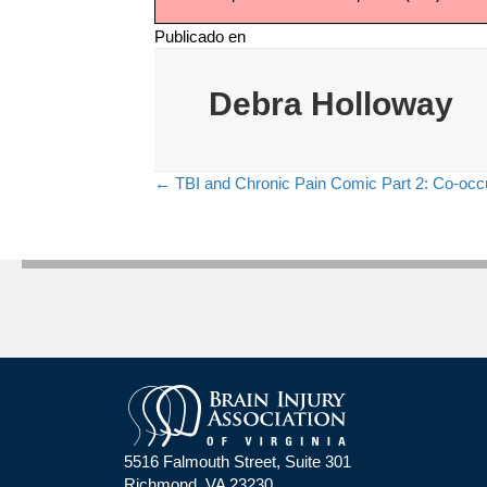
Publicado en
Debra Holloway
← TBI and Chronic Pain Comic Part 2: Co-occur
Navegación
de
entradas
5516 Falmouth Street, Suite 301
Richmond, VA 23230