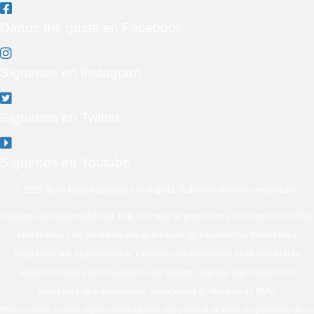
Danos me gusta en Facebook
Síguenos en Instagram
Síguenos en Twitter
Síguenos en Youtube
© 2025 Brain Injury Association of Virginia. Todos los derechos reservados.
Descargo de responsabilidad: Este sitio web se proporciona únicamente con fines
informativos y no constituye una aprobación de tratamientos, individuos o
programas que aparecen en él. Cualquier enlace externo en el sitio web se
proporciona para la conveniencia del visitante; una vez que haga clic en
cualquiera de estos enlaces, abandonará el sitio web de BIAV.
BIAV no tiene control alguno sobre dichos sitios web ni se hace responsable de su