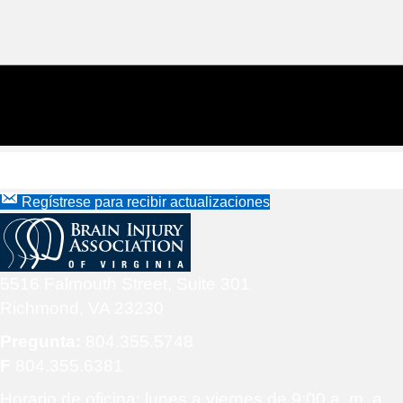
Regístrese para recibir actualizaciones
5516 Falmouth Street, Suite 301
Richmond, VA 23230
Pregunta:
804.355.5748
F
804.355.6381
Horario de oficina: lunes a viernes de 9:00 a. m. a