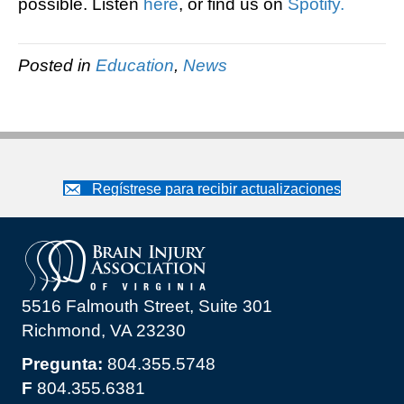
possible. Listen
here
, or find us on
Spotify.
Posted in
Education
,
News
Regístrese para recibir actualizaciones
5516 Falmouth Street, Suite 301
Richmond, VA 23230
Pregunta:
804.355.5748
F
804.355.6381