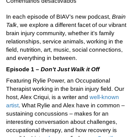
en
Comentarios desactivados
BIAV’s
In each episode of BIAV’s new podcast,
Brain
New
Talk
, we explore a different facet of our vibrant
Podcast,
brain injury community, whether it’s family
Brain
relationships, service animals, working in the
Talk,
field, nutrition, art, music, social connections,
Highlights
and everything in between.
the
Resilience
Episode 1 –
Don’t Just Walk it Off
of
Featuring Rylie Power, an Occupational
Our
Therapist working in the brain injury field. Our
Community
host, Alex Criqui, is a writer and
well-known
artist
. What Rylie and Alex have in common –
sustaining concussions – makes for an
interesting conversation about challenges,
occupational therapy, and how recovery is