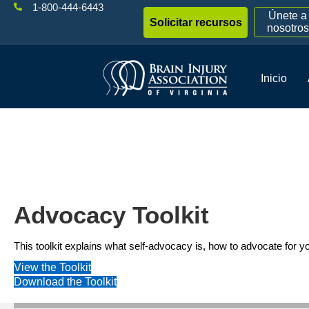
1-800-444-6443
Únete a
Solicitar recursos
nosotros
Inicio
Advocacy Toolkit
Advocacy Toolkit
This toolkit explains what self-advocacy is, how to advocate for yo
View the Toolkit
Download the Toolkit